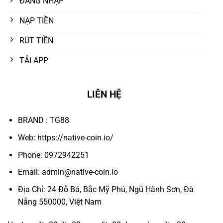
ĐĂNG NHẬP
của thành viên khỏi mọi hacker xâm nhập xấu. Khi giải trí
tại nền tảng, anh em không cần lo lắng về vấn đề lộ danh
NẠP TIỀN
tính hay lịch sử giao dịch. Nhà cái cam kết không bao giờ
RÚT TIỀN
tiết lộ thông tin người dùng cho bất kỳ bên thứ ba nào biết
được.
TẢI APP
Mọi giao dịch tài chính đều được xác thực qua nhiều bước
nghiêm ngặt để tránh tình trạng gian lận sai sót. Đội ngũ
LIÊN HỆ
an ninh mạng túc trực ngày đêm để giám sát hệ thống và
xử lý kịp thời các lỗ hổng. Uy tín của thương hiệu được xây
BRAND : TG88
dựng dựa trên sự tin tưởng tuyệt đối từ phía cộng đồng
Web: https://native-coin.io/
người chơi đông.
Phone: 0972942251
Kết luận
Email:
admin@native-coin.io
Đá gà TG88
xứng đáng là địa chỉ cá cược uy tín hàng đầu
Địa Chỉ: 24 Đỗ Bá, Bắc Mỹ Phú, Ngũ Hành Sơn, Đà
dành cho cộng đồng đam mê bộ môn này. Với tỷ lệ trả
Nẵng 550000, Việt Nam
thưởng hấp dẫn, thương hiệu chắc chắn sẽ làm hài lòng
những vị khách khó tính nhất. Anh em hãy đăng ký tài