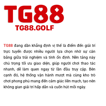
Soát
Cuộc
Chơi
3 ĐIỀU GIÚP ĐÁ GÀ TG88 TRỞ NÊN NỔI BẬT
TG88
đang dần khẳng định vị thế là điểm đến giải trí
Tỷ lệ trả thưởng cao
trực tuyến được nhiều người lựa chọn nhờ sự cân
Nhà cái luôn đưa ra mức trả thưởng cạnh tranh nhất thị
bằng giữa trải nghiệm và tính ổn định. Nền tảng này
trường nhằm tối đa hóa lợi nhuận cho người chơi. Điều này
chú trọng tối ưu giao diện, giúp người chơi thao tác
giúp hội viên khi tham gia sẽ có cơ hội đổi đời nhanh
nhanh, dễ làm quen ngay từ lần đầu truy cập. Bên
chóng chỉ sau vài ván may mắn.
cạnh đó, hệ thống vận hành mượt mà cùng kho trò
chơi phong phú mang đến cảm giác liền mạch, tạo nên
Chính sách hoàn trả không giới hạn cũng là điểm cộng lớn
không gian giải trí hấp dẫn và cuốn hút mỗi ngày.
thu hút đông đảo anh em gia nhập hội. Hệ thống cam kết
thanh toán sòng phẳng mọi khoản tiền thắng cược của
khách hàng trong thời gian sớm nhất.