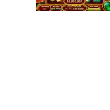
Điểm đáng chú ý là trải nghiệm nổ hũ tổ
mà không phải đọc quá nhiều hướng dẫn. Vi
cấu trúc rõ ràng, việc trải nghiệm chuyên 
Cụm 3 nhà phát hành nổi 
Để giữ trải nghiệm không nhàm, nền tảng 
về nhịp chơi và cũng có hãng thiên về trả
JILI nhịp nhanh, hiệu ứng mạnh, h
JILI thường được nhận diện bởi nhịp chơi
quay liên tục và xem phản hồi nhanh trên
thích ở các vòng quay.
PG hình ảnh sáng tạo, có câu chu
PG thường có thế mạnh ở thiết kế đồ họa