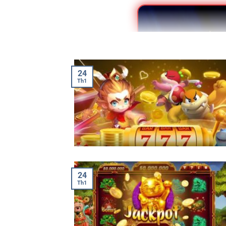
24
Th1
24
Th1