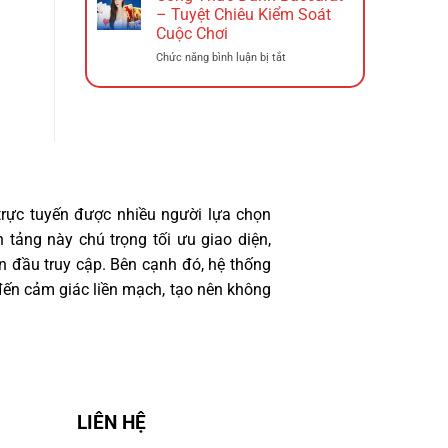
Sâm
Vòng
– Tuyệt Chiêu Kiểm Soát
ơi – thưởng hòa làm một.
Lốc
Quay
Cuộc Chơi
–
May
ở
Chức năng bình luận bị tắt
Bí
Mắn
Công
Kíp
Thức
Thắng
nhịp quay ổn định, giao diện không rối và
Đánh
Lớn
Baccarat
Cho
–
Tân
Tuyệt
Thủ
Chiêu
Kiểm
Soát
 trực tuyến được nhiều người lựa chọn
ởng rõ ràng. Dưới đây là ba lựa chọn tiêu
Cuộc
 tảng này chú trọng tối ưu giao diện,
Chơi
n đầu truy cập. Bên cạnh đó, hệ thống
ến cảm giác liền mạch, tạo nên không
LIÊN HỆ