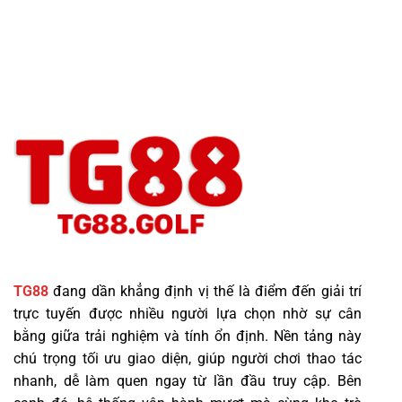
TG88
đang dần khẳng định vị thế là điểm đến giải trí
trực tuyến được nhiều người lựa chọn nhờ sự cân
bằng giữa trải nghiệm và tính ổn định. Nền tảng này
chú trọng tối ưu giao diện, giúp người chơi thao tác
nhanh, dễ làm quen ngay từ lần đầu truy cập. Bên