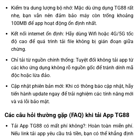
Kiểm tra dung lượng bộ nhớ: Mặc dù ứng dụng TG88 rất
nhẹ, bạn vẫn nên đảm bảo máy còn trống khoảng
100MB để app hoạt động ổn định nhất.
Kết nối internet ổn định: Hãy dùng Wifi hoặc 4G/5G tốc
độ cao để quá trình tải file không bị gián đoạn giữa
chừng.
Chỉ tải từ nguồn chính thống: Tuyệt đối không tải app từ
các kho ứng dụng không rõ nguồn gốc để tránh dính mã
độc hoặc lừa đảo.
Cập nhật phiên bản mới: Khi có thông báo cập nhật, hãy
tiến hành update ngay để trải nghiệm các tính năng mới
và vá lỗi bảo mật.
Các câu hỏi thường gặp (FAQ) khi tải App TG88
Tải App TG88 có mất phí không?: Hoàn toàn miễn phí.
Nếu link tải app yêu cầu trả tiền, bạn có thể khẳng định