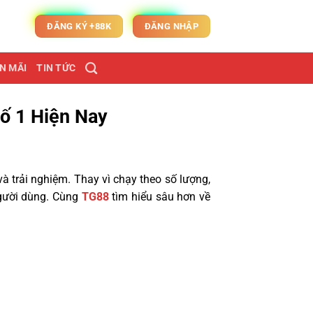
ĐĂNG KÝ +88K
ĐĂNG NHẬP
N MÃI
TIN TỨC
ố 1 Hiện Nay
à trải nghiệm. Thay vì chạy theo số lượng,
người dùng. Cùng
TG88
tìm hiểu sâu hơn về