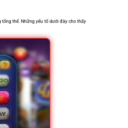
g tổng thể. Những yếu tố dưới đây cho thấy