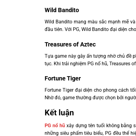
Wild Bandito
Wild Bandito mang màu sắc mạnh mẽ và c
đầu tiên. Với PG, Wild Bandito đại diện ch
Treasures of Aztec
Tựa game này gây ấn tượng nhờ chủ đề phi
tục. Khi trải nghiệm PG nổ hũ, Treasures 
Fortune Tiger
Fortune Tiger đại diện cho phong cách tố
Nhờ đó, game thường được chọn bởi người
Kết luận
PG nổ hũ
xây dựng tên tuổi không bằng sự
những siêu phẩm tiêu biểu, PG đều thể hi