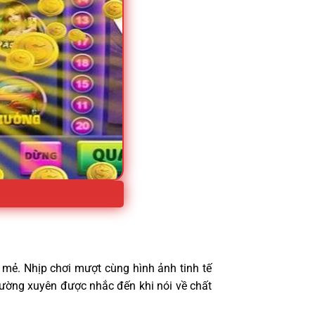
 mẻ. Nhịp chơi mượt cùng hình ảnh tinh tế
hường xuyên được nhắc đến khi nói về chất