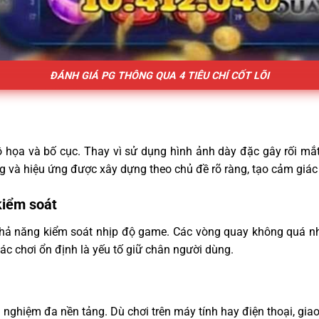
ĐÁNH GIÁ PG THÔNG QUA 4 TIÊU CHÍ CỐT LÕI
ồ họa và bố cục. Thay vì sử dụng hình ảnh dày đặc gây rối m
ng và hiệu ứng được xây dựng theo chủ đề rõ ràng, tạo cảm giác
kiểm soát
hả năng kiểm soát nhịp độ game. Các vòng quay không quá n
ác chơi ổn định là yếu tố giữ chân người dùng.
 nghiệm đa nền tảng. Dù chơi trên máy tính hay điện thoại, gia