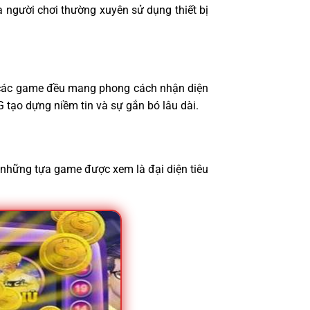
 người chơi thường xuyên sử dụng thiết bị
 các game đều mang phong cách nhận diện
G tạo dựng niềm tin và sự gắn bó lâu dài.
 những tựa game được xem là đại diện tiêu