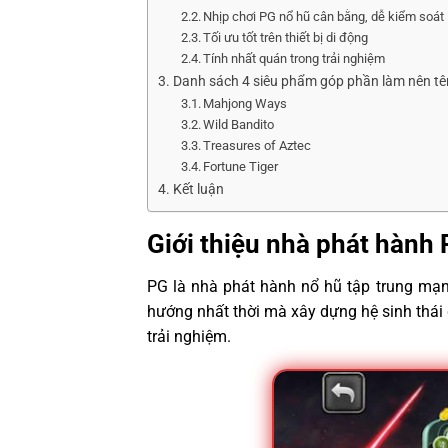
Nhịp chơi PG nổ hũ cân bằng, dễ kiểm soát
Tối ưu tốt trên thiết bị di động
Tính nhất quán trong trải nghiệm
Danh sách 4 siêu phẩm góp phần làm nên tê
Mahjong Ways
Wild Bandito
Treasures of Aztec
Fortune Tiger
Kết luận
Giới thiệu nhà phát hành 
PG là nhà phát hành nổ hũ tập trung mạ
hướng nhất thời mà xây dựng hệ sinh thái 
trải nghiệm.