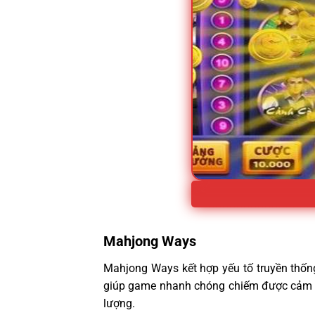
Mahjong Ways
Mahjong Ways kết hợp yếu tố truyền thống
giúp game nhanh chóng chiếm được cảm tìn
lượng.