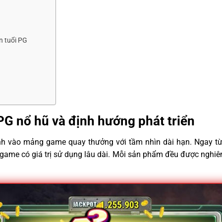
n tuổi PG
PG nổ hũ và định hướng phát triển
nh vào mảng game quay thưởng với tầm nhìn dài hạn. Ngay từ
game có giá trị sử dụng lâu dài. Mỗi sản phẩm đều được nghiên 