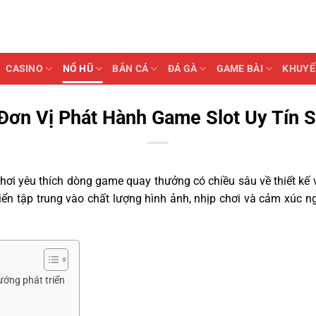
CASINO
NỔ HŨ
BẮN CÁ
ĐÁ GÀ
GAME BÀI
KHUYẾ
Đơn Vị Phát Hành Game Slot Uy Tín S
chơi yêu thích dòng game quay thưởng có chiều sâu về thiết kế v
iển tập trung vào chất lượng hình ảnh, nhịp chơi và cảm xúc 
ướng phát triển