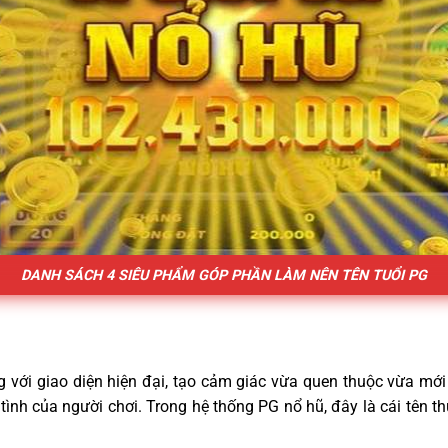
DANH SÁCH 4 SIÊU PHẨM GÓP PHẦN LÀM NÊN TÊN TUỔI PG
 với giao diện hiện đại, tạo cảm giác vừa quen thuộc vừa mới
h của người chơi. Trong hệ thống PG nổ hũ, đây là cái tên t