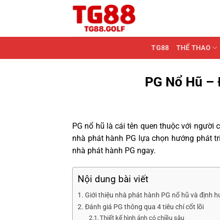
Bỏ
qua
nội
dung
TG88
THỂ THAO
PG Nổ Hũ – 
PG nổ hũ là cái tên quen thuộc với người 
nhà phát hành PG lựa chọn hướng phát tr
nhà phát hành PG ngay.
Nội dung bài viết
Giới thiệu nhà phát hành PG nổ hũ và định h
Đánh giá PG thông qua 4 tiêu chí cốt lõi
Thiết kế hình ảnh có chiều sâu