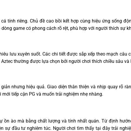
á tính riêng. Chủ đề cao bồi kết hợp cùng hiệu ứng sống độ
o dòng game có phong cách rõ rệt, phù hợp với người thích sự kh
êu lưu xuyên suốt. Các chi tiết được sắp xếp theo mạch câu c
of Aztec thường được lựa chọn bởi người chơi thích chiều sâu v
i giản nhưng hiệu quả. Giao diện thân thiện và nhịp quay rõ r
 mới tiếp cận PG và muốn trải nghiệm nhẹ nhàng.
 ồn ào mà bằng chất lượng và tính nhất quán. Từ định hướng 
ện sự đầu tư nghiêm túc. Người chơi tìm thấy tại đây trải ngh