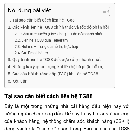
Nội dung bài viết
Tại sao cần biết cách liên hệ TG88
Các kênh liên hệ TG88 chính thức và tốc độ phản hồi
Chat trực tuyến (Live Chat) – Tốc độ nhanh nhất
Liên hệ TG88 qua Telegram
Hotline – Tổng đài hỗ trợ trực tiếp
Gửi Email hỗ trợ
Quy trình liên hệ TG88 để được xử lý nhanh nhất
Những lưu ý quan trọng khi liên hệ bộ phận hỗ trợ
Các câu hỏi thường gặp (FAQ) khi liên hệ TG88
Kết luận
Tại sao cần biết cách liên hệ TG88
Đây là một trong những nhà cái hàng đầu hiện nay với
lượng người chơi đông đảo. Để duy trì uy tín và sự hài lòng
của khách hàng, hệ thống chăm sóc khách hàng (CSKH)
đóng vai trò là “cầu nối” quan trọng. Bạn nên liên hệ TG88