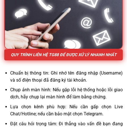
QUY TRÌNH LIÊN HỆ TG88 ĐỂ ĐƯỢC XỬ LÝ NHANH NHẤT
Chuẩn bị thông tin: Ghi nhớ tên đăng nhập (Username)
và số điện thoại đã đăng ký tài khoản.
Chụp ảnh màn hình: Nếu gặp lỗi hệ thống hoặc lỗi giao
dịch, hãy chụp lại màn hình để làm bằng chứng.
Lựa chọn kênh phù hợp: Nếu cần gấp chọn Live
Chat/Hotline; nếu cần bảo mật chọn Telegram.
Đặt câu hỏi trọng tâm: Đi thẳng vào vấn đề bạn đang