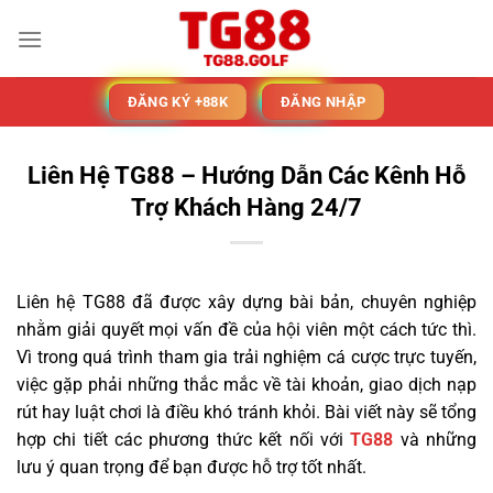
Bỏ
qua
nội
dung
ĐĂNG KÝ +88K
ĐĂNG NHẬP
Liên Hệ TG88 – Hướng Dẫn Các Kênh Hỗ
Trợ Khách Hàng 24/7
Liên hệ TG88 đã được xây dựng bài bản, chuyên nghiệp
nhằm giải quyết mọi vấn đề của hội viên một cách tức thì.
Vì trong quá trình tham gia trải nghiệm cá cược trực tuyến,
việc gặp phải những thắc mắc về tài khoản, giao dịch nạp
rút hay luật chơi là điều khó tránh khỏi. Bài viết này sẽ tổng
hợp chi tiết các phương thức kết nối với
TG88
và những
lưu ý quan trọng để bạn được hỗ trợ tốt nhất.