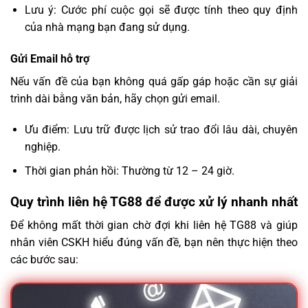
Lưu ý: Cước phí cuộc gọi sẽ được tính theo quy định
của nhà mạng bạn đang sử dụng.
Gửi Email hỗ trợ
Nếu vấn đề của bạn không quá gấp gáp hoặc cần sự giải
trình dài bằng văn bản, hãy chọn gửi email.
Ưu điểm: Lưu trữ được lịch sử trao đổi lâu dài, chuyên
nghiệp.
Thời gian phản hồi: Thường từ 12 – 24 giờ.
Quy trình liên hệ TG88 để được xử lý nhanh nhất
Để không mất thời gian chờ đợi khi liên hệ TG88 và giúp
nhân viên CSKH hiểu đúng vấn đề, bạn nên thực hiện theo
các bước sau: