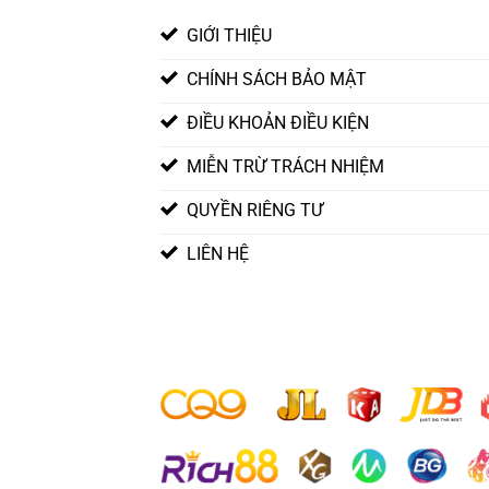
GIỚI THIỆU
Sảnh cược United Gaming trong t
CHÍNH SÁCH BẢO MẬT
United Gaming nổi tiếng với việc cung cấp 
thể thao để tận hưởng không khí sôi động
ĐIỀU KHOẢN ĐIỀU KIỆN
người chơi đưa ra quyết định chính xác. Kh
MIỄN TRỪ TRÁCH NHIỆM
Sảnh cược CMD368 xanh chín
QUYỀN RIÊNG TƯ
Sảnh CMD368 thu hút đông đảo hội viên n
LIÊN HỆ
chuyên sâu sẽ giúp bạn nắm bắt cơ hội ch
gián đoạn nào xảy ra khi anh em đang chố
Sảnh cược SBOBET đẳng cấp
SBOBET luôn là cái tên bảo chứng cho ch
TG88, người ta thường nghĩ ngay đến nhữn
tâm từ đội ngũ hỗ trợ kỹ thuật xuyên suốt