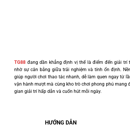
TG88
đang dần khẳng định vị thế là điểm đến giải trí
nhờ sự cân bằng giữa trải nghiệm và tính ổn định. Nền
giúp người chơi thao tác nhanh, dễ làm quen ngay từ lầ
vận hành mượt mà cùng kho trò chơi phong phú mang đ
NHỮNG SẢNH CƯỢC HẤP DẪN TẠI THỂ THAO TG88 HIỆN NAY
gian giải trí hấp dẫn và cuốn hút mỗi ngày.
 trận đấu bóng đá ảo kịch tính với tốc độ xử lý vô cùng mượt
ục thể thao đầy thú vị này. Sự đa dạng trong cách thức đặt 
HƯỚNG DẪN