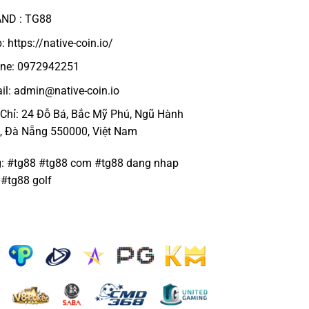
ND : TG88
 https://native-coin.io/
trên toàn cầu. Bạn chỉ cần truy cập vào mục
ne: 0972942251
đấu đều được cập nhật thời gian thực giúp
il:
admin@native-coin.io
 Chỉ: 24 Đỗ Bá, Bắc Mỹ Phú, Ngũ Hành
, Đà Nẵng 550000, Việt Nam
 vô cùng thông minh. Những bài phân tích
: #tg88 #tg88 com #tg88 dang nhap
đường truyền đảm bảo rằng không có bất kỳ
 #tg88 golf
n kết quả thi đấu. Khi nhắc đến thể thao
ẽ được trải nghiệm phong cách phục vụ tận
uyền lợi hội viên