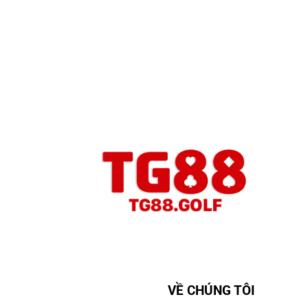
Sảnh cược Saba thể thao
Hệ thống Saba mang đến cho anh em những
thưởng hấp dẫn khi tham gia vào chuyên m
VỀ CHÚNG TÔI
trong suốt quá trình theo dõi kết quả.