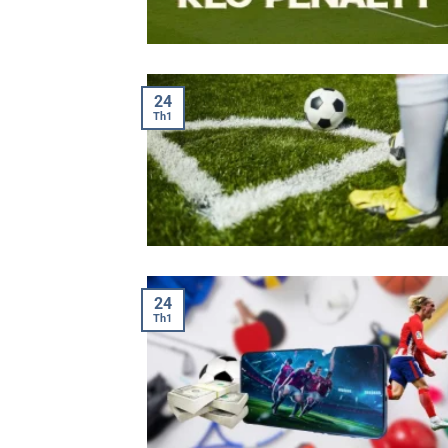
Mỗi bảng kèo đều được đội ngũ chuyên gia
bậc nhờ vào việc lắng nghe và thấu hiểu 
24
Th1
trường đầu tư an toàn và bền vững nhất.
Giới thiệu tổng quan về cá cược thể thao 
Những sảnh cược hấp dẫn 
Người chơi sẽ được tiếp cận với hàng l
những nét đặc trưng riêng biệt nhằm phục
24
Th1